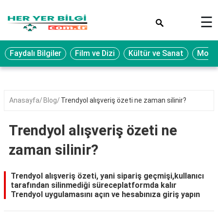
×
☰
Eğitim
Faydalı Bilgiler
Film ve Dizi
Kültür ve Sanat
Moda 
Ekonomi
Sağlık
Seyahat
Anasayfa
Blog
Trendyol alışveriş özeti ne zaman silinir?
Spor
Trendyol alışveriş özeti ne
Oyun
zaman silinir?
Yaşam
Hukuk
Trendyol alışveriş özeti, yani sipariş geçmişi,kullanıcı
tarafından silinmediği süreceplatformda kalır
Blog
Trendyol uygulamasını açın ve hesabınıza giriş yapın