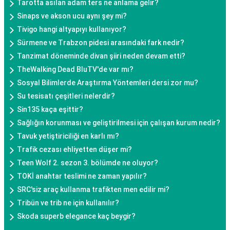
Tarotta asılan adam ters ne anlama gelir?
Sinaps ve akson ucu aynı şey mi?
Tivigo hangi altyapıyı kullanıyor?
Sürmene ve Trabzon pidesi arasındaki fark nedir?
Tanzimat döneminde divan şiiri neden devam etti?
TheWalking Dead BluTV'de var mı?
Sosyal Bilimlerde Araştırma Yöntemleri dersi zor mu?
Su tesisatı çeşitleri nelerdir?
Sin135 kaça eşittir?
Sağlığın korunması ve geliştirilmesi için çalışan kurum nedir?
Tavuk yetiştiriciliği en karlı mı?
Trafik cezası ehliyetten düşer mi?
Teen Wolf 2. sezon 3. bölümde ne oluyor?
TOKİ anahtar teslimi ne zaman yapılır?
SRC'siz araç kullanma trafikten men edilir mi?
Tribün ve trib ne için kullanılır?
Skoda superb elegance kaç beygir?