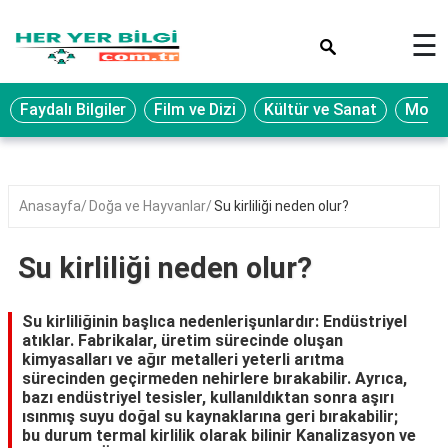
×
☰
Eğitim
Faydalı Bilgiler
Film ve Dizi
Kültür ve Sanat
Moda 
Ekonomi
Sağlık
Seyahat
Anasayfa
Doğa ve Hayvanlar
Su kirliliği neden olur?
Spor
Su kirliliği neden olur?
Oyun
Yaşam
Su kirliliğinin başlıca nedenlerişunlardır: Endüstriyel
atıklar. Fabrikalar, üretim sürecinde oluşan
Hukuk
kimyasalları ve ağır metalleri yeterli arıtma
sürecinden geçirmeden nehirlere bırakabilir. Ayrıca,
Blog
bazı endüstriyel tesisler, kullanıldıktan sonra aşırı
ısınmış suyu doğal su kaynaklarına geri bırakabilir;
bu durum termal kirlilik olarak bilinir Kanalizasyon ve