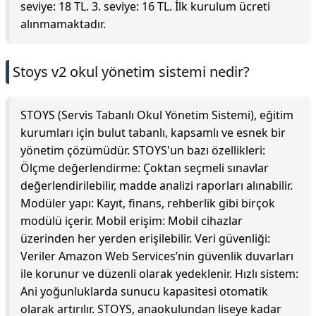
seviye: 18 TL. 3. seviye: 16 TL. İlk kurulum ücreti
alınmamaktadır.
Stoys v2 okul yönetim sistemi nedir?
STOYS (Servis Tabanlı Okul Yönetim Sistemi), eğitim
kurumları için bulut tabanlı, kapsamlı ve esnek bir
yönetim çözümüdür. STOYS'un bazı özellikleri:
Ölçme değerlendirme: Çoktan seçmeli sınavlar
değerlendirilebilir, madde analizi raporları alınabilir.
Modüler yapı: Kayıt, finans, rehberlik gibi birçok
modülü içerir. Mobil erişim: Mobil cihazlar
üzerinden her yerden erişilebilir. Veri güvenliği:
Veriler Amazon Web Services’nin güvenlik duvarları
ile korunur ve düzenli olarak yedeklenir. Hızlı sistem:
Ani yoğunluklarda sunucu kapasitesi otomatik
olarak artırılır. STOYS, anaokulundan liseye kadar