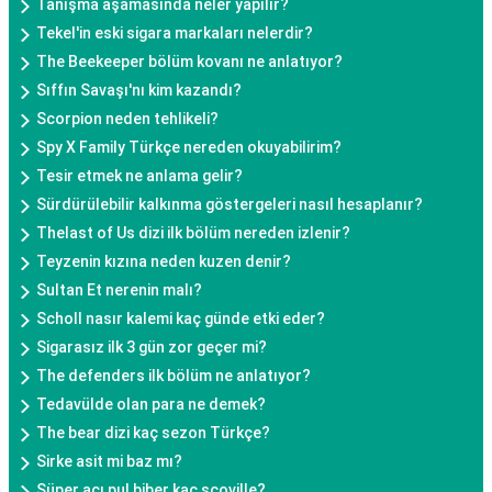
Tanışma aşamasında neler yapılır?
Tekel'in eski sigara markaları nelerdir?
The Beekeeper bölüm kovanı ne anlatıyor?
Sıffın Savaşı'nı kim kazandı?
Scorpion neden tehlikeli?
Spy X Family Türkçe nereden okuyabilirim?
Tesir etmek ne anlama gelir?
Sürdürülebilir kalkınma göstergeleri nasıl hesaplanır?
Thelast of Us dizi ilk bölüm nereden izlenir?
Teyzenin kızına neden kuzen denir?
Sultan Et nerenin malı?
Scholl nasır kalemi kaç günde etki eder?
Sigarasız ilk 3 gün zor geçer mi?
The defenders ilk bölüm ne anlatıyor?
Tedavülde olan para ne demek?
The bear dizi kaç sezon Türkçe?
Sirke asit mi baz mı?
Süper acı pul biber kaç scoville?