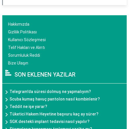
Hakkımızda
Gizlilik Politikası
Kullanıcı Sözleşmesi
Telif Hakları ve Alıntı
Sorumluluk Reddi
Bize Ulaşın
SON EKLENEN YAZILAR
Telegram'da süresi dolmuş ne yapmalıyım?
Scuba kumaş havuç pantolon nasıl kombinlenir?
Teddit ne işe yarar?
Tüketici Hakem Heyetine başvuru kaç ay sürer?
SGK destekli implant tedavisi nasıl yapılır?