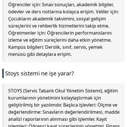
Öğrenciler için: Sınav sonuçları, akademik bilgiler,
ödevler ve ders notlarına kolayca erişim. Veliler için:
Çocukların akademik takvimini, sosyal gelişim
süreçlerini ve rehberlik hizmetlerini takip etme.
Öğretmenler için: Öğrencilerin performanslarını
izleme ve eğitim süreçlerini daha etkin yönetme.
Kampüs bilgileri: Derslik, sınıf, servis, yemek
menüsü gibi detaylara erişim.
Stoys sistemi ne işe yarar?
STOYS (Servis Tabanlı Okul Yönetim Sistemi), eğitim
kurumlarının yönetimini kolaylaştırmak için
geliştirilmiş bir yazılımdır. Başlıca işlevleri: Ölçme ve
değerlendirme: Sınavların değerlendirilmesi, madde
analizi raporlarının alınması gibi işlemler. Kayıt
işlemleri: Öğrenci kayıt süreçlerinin yönetimi. Finans