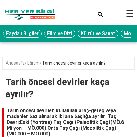
×
☰
Eğitim
Faydalı Bilgiler
Film ve Dizi
Kültür ve Sanat
Moda 
Ekonomi
Sağlık
Seyahat
Anasayfa
Eğitim
Tarih öncesi devirler kaça ayrılır?
Spor
Tarih öncesi devirler kaça
Oyun
ayrılır?
Yaşam
Hukuk
Tarih öncesi devirler, kullanılan araç-gereç veya
madenler baz alınarak iki ana başlığa ayrılır: Taş
Blog
Devri:Eski (Yontma) Taş Çağı (Paleolitik Çağ)(MÖ.6
Milyon – MÖ.000) Orta Taş Çağı (Mezolitik Çağ)
(MÖ.000 – MÖ.000)