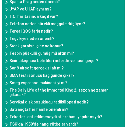
Sparta Prag neden önemli?
UYAP ve UHAP aynı mı?
T.C. haritasında kaç il var?
Telefon neden sürekli meşgule düşüyor?
Terea IQOS farkı nedir?
Teşvikiye neden önemli?
Sıcak şarabın içine ne konur?
Tesbih püskülü gümüş mü altın mı?
Sinir sıkışması belirtileri nelerdir ve nasıl geçer?
Sar 9 airsoft gerçek silah mı?
SMA testi sonucu kaç günde çıkar?
Smeg espresso makinesi iyi mi?
The Daily Life of the Immortal King 2. sezon ne zaman
çıkacak?
Servikal disk bozukluğu radikülopati nedir?
Satrançta her hamle önemli mi?
Tekerlek icat edilmeseydi at arabası yapılır mıydı?
TSK'da 1950'de hangi rütbeler vardı?