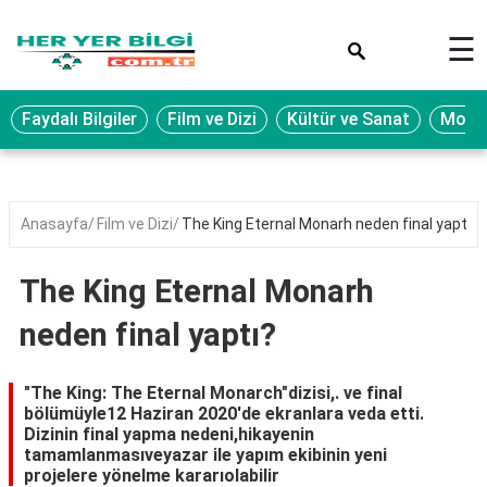
×
☰
Eğitim
Faydalı Bilgiler
Film ve Dizi
Kültür ve Sanat
Moda 
Ekonomi
Sağlık
Seyahat
Anasayfa
Film ve Dizi
The King Eternal Monarh neden final yaptı?
Spor
The King Eternal Monarh
Oyun
neden final yaptı?
Yaşam
Hukuk
"The King: The Eternal Monarch"dizisi,. ve final
bölümüyle12 Haziran 2020'de ekranlara veda etti.
Blog
Dizinin final yapma nedeni,hikayenin
tamamlanmasıveyazar ile yapım ekibinin yeni
projelere yönelme kararıolabilir