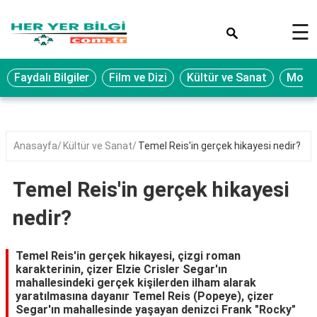
×
☰
Eğitim
Faydalı Bilgiler
Film ve Dizi
Kültür ve Sanat
Moda 
Ekonomi
Sağlık
Seyahat
Anasayfa
Kültür ve Sanat
Temel Reis'in gerçek hikayesi nedir?
Spor
Temel Reis'in gerçek hikayesi
Oyun
nedir?
Yaşam
Hukuk
Temel Reis'in gerçek hikayesi, çizgi roman
karakterinin, çizer Elzie Crisler Segar'ın
Blog
mahallesindeki gerçek kişilerden ilham alarak
yaratılmasına dayanır Temel Reis (Popeye), çizer
Segar'ın mahallesinde yaşayan denizci Frank "Rocky"