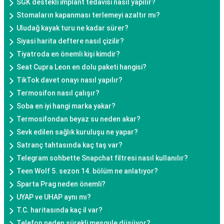
SGK destekli implant tedavisi nasıl yapılır?
Stomaların kapanması terlemeyi azaltır mı?
Uludağ kayak turu ne kadar sürer?
Siyasi harita deftere nasıl çizilir?
Tiyatroda en önemli kişi kimdir?
Seat Cupra Leon en dolu paketi hangisi?
TikTok davet onayı nasıl yapılır?
Termosifon nasıl çalışır?
Soba en iyi hangi marka yakar?
Termosifondan beyaz su neden akar?
Sevk edilen sağlık kuruluşu ne yapar?
Satranç tahtasında kaç taş var?
Telegram sohbette Snapchat filtresi nasıl kullanılır?
Teen Wolf 5. sezon 14. bölüm ne anlatıyor?
Sparta Prag neden önemli?
UYAP ve UHAP aynı mı?
T.C. haritasında kaç il var?
Telefon neden sürekli meşgule düşüyor?